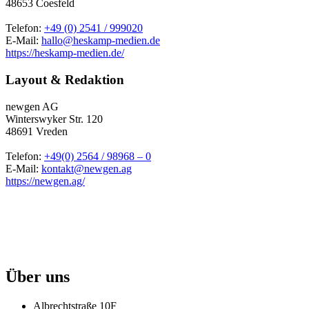
48653 Coesfeld
Telefon:
+49 (0) 2541 / 999020
E-Mail:
hallo@heskamp-medien.de
https://heskamp-medien.de/
Layout & Redaktion
newgen AG
Winterswyker Str. 120
48691 Vreden
Telefon:
+49(0) 2564 / 98968 – 0
E-Mail:
kontakt@newgen.ag
https://newgen.ag/
Über uns
Albrechtstraße 10F