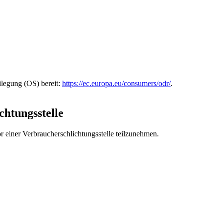
ilegung (OS) bereit:
https://ec.europa.eu/consumers/odr/
.
chtungs­stelle
vor einer Verbraucherschlichtungsstelle teilzunehmen.