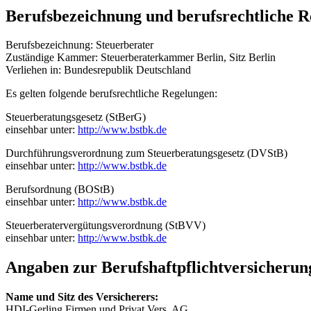
Berufsbezeichnung und berufsrechtliche 
Berufsbezeichnung: Steuerberater
Zuständige Kammer: Steuerberaterkammer Berlin, Sitz Berlin
Verliehen in: Bundesrepublik Deutschland
Es gelten folgende berufsrechtliche Regelungen:
Steuerberatungsgesetz (StBerG)
einsehbar unter:
http://www.bstbk.de
Durchführungsverordnung zum Steuerberatungsgesetz (DVStB)
einsehbar unter:
http://www.bstbk.de
Berufsordnung (BOStB)
einsehbar unter:
http://www.bstbk.de
Steuerberatervergütungsverordnung (StBVV)
einsehbar unter:
http://www.bstbk.de
Angaben zur Berufs­haftpflicht­versicherun
Name und Sitz des Versicherers:
HDI-Gerling Firmen und Privat Vers. AG